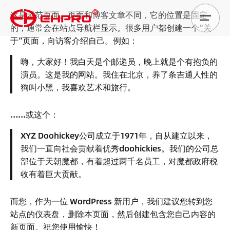
Skip
这是示范页面。页面和博客文章不同，它的位置是固定
to
的，通常会在站点导航栏显示。很多用户都创建一个“关
content
于”页面，向访客介绍自己。例如：
嗨，大家好！我白天是个邮递员，晚上就是个有抱负的
演员。这是我的网站。我住在北京，养了条吉通人性的
狗叫小黑，我喜欢艺术和旅行。
……或这个：
XYZ Doohickey公司成立于1971年，自从建立以来，
我们一直向社会贡献着优秀doohickies。我们的公司总
部位于天朝魔都，有着超过两千名员工，对魔都政府税
收有着巨大贡献。
而您，作为一位 WordPress 新用户，我们建议您转到
您
站点的仪表盘
，删除本页面，然后创建包含您自己内容的
新页面。祝您使用愉快！